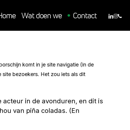
linkedi
inst
pho
Home
Wat doen we
Contact
orschijn komt in je site navigatie (in de
site bezoekers. Het zou iets als dit
 acteur in de avonduren, en dit is
 hou van piña coladas. (En