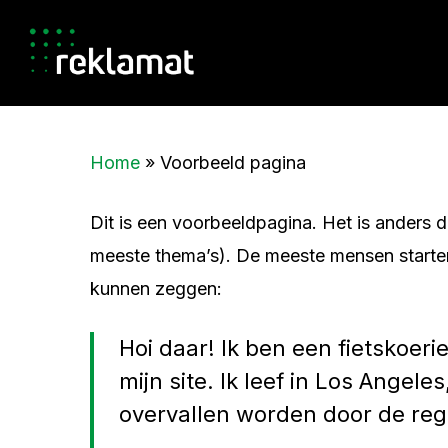
Skip
to
main
content
Home
»
Voorbeeld pagina
Dit is een voorbeeldpagina. Het is anders da
meeste thema’s). De meeste mensen starten 
kunnen zeggen:
Hoi daar! Ik ben een fietskoeri
mijn site. Ik leef in Los Ange
overvallen worden door de reg