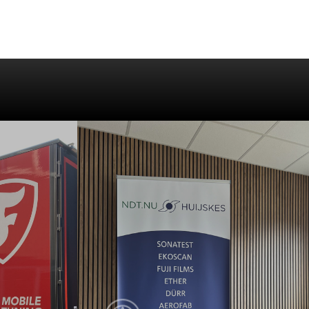
Learn
more