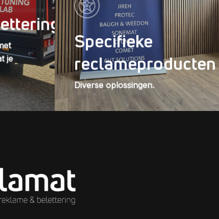
ettering
Specifieke
met
reclameproducten
t je
Diverse oplossingen.