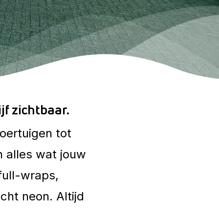
f zichtbaar.
oertuigen
tot
n
alles
wat
jouw
full-wraps,
cht
neon.
Altijd