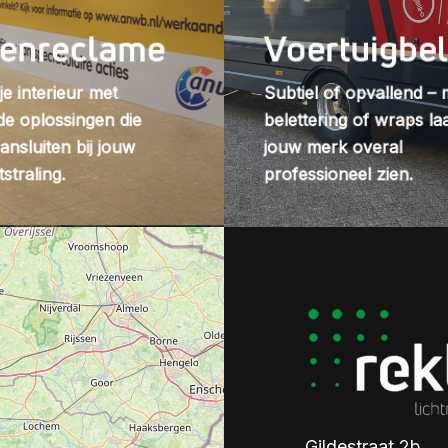
nenreclame
Voertuigbel
je interieur met
Subtiel of opvallend – 
de oplossingen die
belettering of wraps laa
ansluiten bij jouw
jouw merk overal
tstraling.
professioneel zien.
Gildestraat 2b