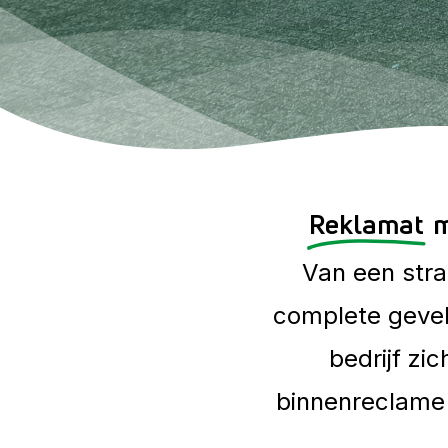
Reklamat
m
Van
een
str
complete
gevel
bedrijf
zic
binnenreclame