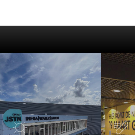
Learn
Learn
more
more