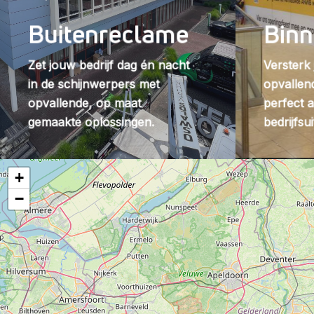
Buitenreclame
Bin
Zet jouw bedrijf dag én nacht
Versterk 
in de schijnwerpers met
opvallen
opvallende, op maat
perfect a
gemaakte oplossingen.
bedrijfsui
+
−