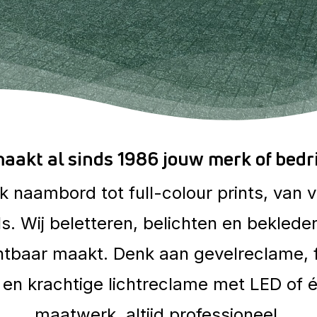
aakt al sinds 1986 jouw merk of bedrij
ak
naambord
tot
full-colour
prints,
van
v
s.
Wij
beletteren,
belichten
en
beklede
htbaar
maakt.
Denk
aan
gevelreclame,
en
krachtige
lichtreclame
met
LED
of
é
maatwerk,
altijd
professioneel.